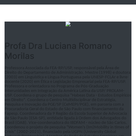
Profa Dra Luciana Romano
Morilas
Professora Associada da FEA-RP/USP, responsável pela Área de
Direito do Departamento de Administração. Mestre (1998) e doutora
(2003) em Linguística e Língua Portuguesa pela UNESP-FCLAr e livre-
docente (2020) em Ética e Legislação Empresarial pela FEA-RP/USP.
Professora e orientadora no Programa de Pós-Graduação
Interunidades em Integração da América Latina da USP/ PROLAM-
USP. Coordena o grupo de pesquisa "Habeas Data - Estudos Empíricos
em Direito". Coordena o Centro Multidisciplinar de Estratégia,
Pesquisa e Inovação da PGE/SP (CeMEPI/PGE), em parceria com a
Procuradoria Geral do Estado de São Paulo com financiamento da
Fapesp. Coordenadora da 9 Região da Escola Superior de Advocacia
de São Paulo (ESA-SP), entidade ligada à Ordem dos Advogados do
Brasil (OAB). Vice-coordenadora do IBDFAM - núcleo de São Carlos.
Coordenou o projeto de pesquisa "Women's (Im)Mobility in times of
Crisis" (2002-2021), financiado pela UGPN (University Global