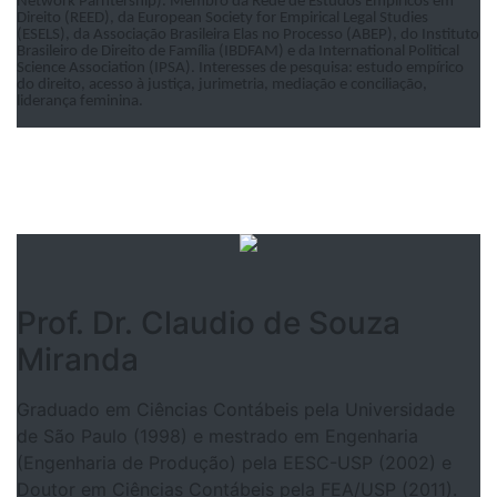
Network Parntership). Membro da Rede de Estudos Empíricos em
Direito (REED), da European Society for Empirical Legal Studies
(ESELS), da Associação Brasileira Elas no Processo (ABEP), do Instituto
Brasileiro de Direito de Família (IBDFAM) e da International Political
Science Association (IPSA). Interesses de pesquisa: estudo empírico
do direito, acesso à justiça, jurimetria, mediação e conciliação,
liderança feminina.
Prof. Dr. Claudio de Souza
Miranda
Graduado em Ciências Contábeis pela Universidade
de São Paulo (1998) e mestrado em Engenharia
(Engenharia de Produção) pela EESC-USP (2002) e
Doutor em Ciências Contábeis pela FEA/USP (2011).