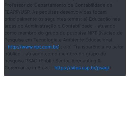
Professor do Departamento de Contabilidade da
FEARP/USP. As pequisas desenvolvidas focam
principalmente os seguintes temas: a) Educação nas
áreas de Administração e Contabilidade - atuando
como membro do grupo de pesquisa NPT (Núcleo de
Pesquisa em Tecnologia e Ambiente Educacional
-
http://www.npt.com.br/
); e b) Transparência no setor
público - atuando como membro do grupo de
pesquisa PSAG (Public Sector Accounting &
Governance in Brazil -
https://sites.usp.br/psag/
).
PERGUNTAS
FREQUENTES SOBRE O